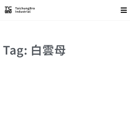
Tag: 白雲母
GAN薄膜
MICA
VDW異質磊晶
柔性電子
白雲母