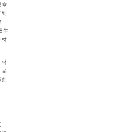
型零
直到
進
模生
合材
。
，材
、品
續創
區