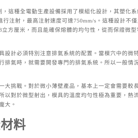
croPower為例，這種全電動生產設備採用了模組化設計，其塑化
進行注射，最高注射速度可達750mm/s。這種設計不
3立方厘米，而且能確保熔體的均勻性，從而保證微型
具設計必須特別注意排氣系統的配置。當模穴中的微
行排氣時，就需要開發專門的排氣系統。所以一般情
一大挑戰。對於微小薄壁產品，基本上一定會需要較
所以對於微型射出，模具的溫度均勻性極為重要，熱
龐大。
些材料