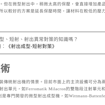
。但在微型射出中，稍微太高的保壓，會直接增加產
所以較好的方案是延長保壓時間，讓材料在較低的壓
型、短射、射出異常對策的知識嗎？
讀：
《射出成型-短射對策》
技術
裝傳統射出機的情景。目前市面上的主流設備可分為
，如Ferromatik Milacron的雙階段注射單元
門開發的微型射出成型機，如Wittmann-Battenfe