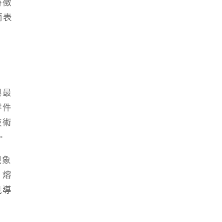
特徵
而表
與最
零件
技術
。
現象
，熔
能導