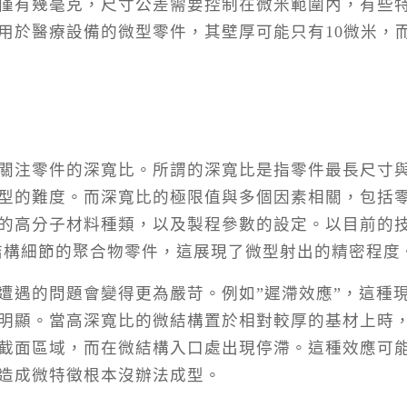
僅有幾毫克，尺寸公差需要控制在微米範圍內，有些
用於醫療設備的微型零件，其壁厚可能只有10微米，
關注零件的深寬比。所謂的深寬比是指零件最長尺寸
型的難度。而深寬比的極限值與多個因素相關，包括
的高分子材料種類，以及製程參數的設定。以目前的
米結構細節的聚合物零件，這展現了微型射出的精密程度
遭遇的問題會變得更為嚴苛。例如”遲滯效應”，這種
明顯。當高深寬比的微結構置於相對較厚的基材上時
截面區域，而在微結構入口處出現停滯。這種效應可
造成微特徵根本沒辦法成型。