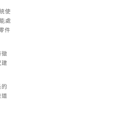
系統使
僅能處
零件
特徵
況建
長的
流道