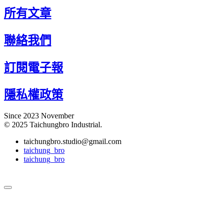
所有文章
聯絡我們
訂閱電子報
隱私權政策
Since 2023 November
© 2025 Taichungbro Industrial.
taichungbro.studio@gmail.com
taichung_bro
taichung_bro