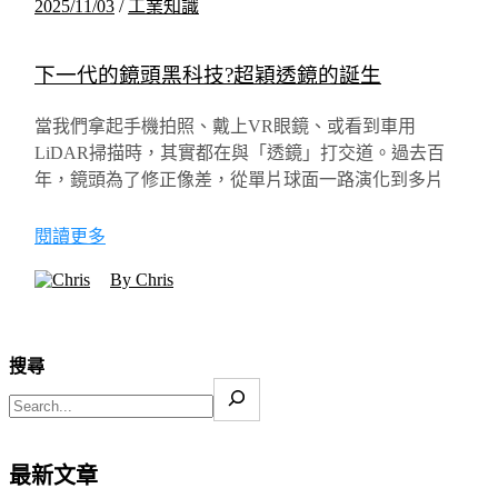
2025/11/03
/
工業知識
下一代的鏡頭黑科技?超穎透鏡的誕生
當我們拿起手機拍照、戴上VR眼鏡、或看到車用
LiDAR掃描時，其實都在與「透鏡」打交道。過去百
年，鏡頭為了修正像差，從單片球面一路演化到多片
閱讀更多
By Chris
搜尋
最新文章