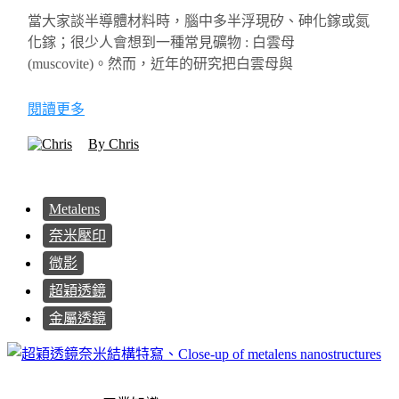
當大家談半導體材料時，腦中多半浮現矽、砷化鎵或氮
化鎵；很少人會想到一種常見礦物 : 白雲母
(muscovite)。然而，近年的研究把白雲母與
閱讀更多
By Chris
Metalens
奈米壓印
微影
超穎透鏡
金屬透鏡