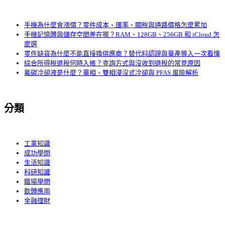
手機為什麼會漲價？零件成本、匯率、關稅與通路價格怎麼累加
手機記憶體與儲存空間差在哪？RAM、128GB、256GB 和 iCloud 怎
麼選
零件缺貨為什麼不能直接換供應商？替代料認證與量產導入一次看懂
綜合所得稅退稅何時入帳？查詢方式與沒收到退稅的常見原因
氟碳冷卻液是什麼？單相、雙相浸沒式冷卻與 PFAS 風險解析
分類
工業知識
成功學問
生活知識
科研知識
職場學問
軟體應用
金融理財