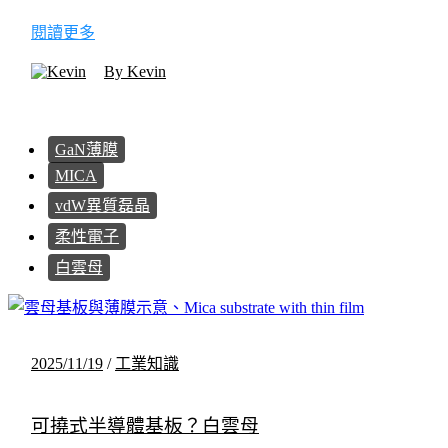
閱讀更多
By Kevin
GaN薄膜
MICA
vdW異質磊晶
柔性電子
白雲母
2025/11/19
/
工業知識
可撓式半導體基板？白雲母