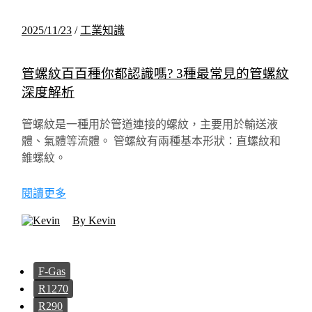
2025/11/23
/
工業知識
管螺紋百百種你都認識嗎? 3種最常見的管螺紋
深度解析
管螺紋是一種用於管道連接的螺紋，主要用於輸送液
體、氣體等流體。 管螺紋有兩種基本形狀：直螺紋和
錐螺紋。
閱讀更多
By Kevin
F-Gas
R1270
R290