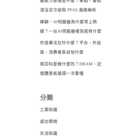
氟碳冷卻液是什麼？單相、雙相
浸沒式冷卻與 PFAS 風險解析
緯穎、AI伺服器為什麼常上熱
搜？一台AI伺服器裡到底有什麼
外送專法在吵什麼？平台、外送
員、消費者各自怕什麼
南亞科是做什麼的？DRAM、記
憶體景氣循環一次看懂
分類
工業知識
成功學問
生活知識