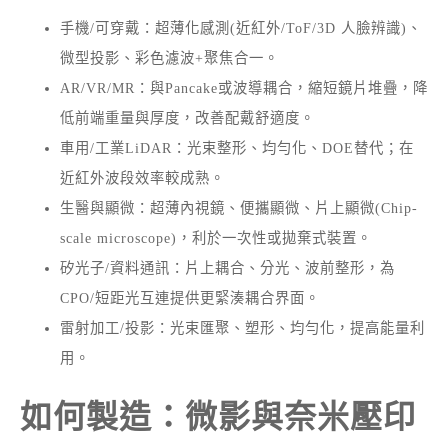
手機/可穿戴：超薄化感測(近紅外/ToF/3D 人臉辨識)、
微型投影、彩色濾波+聚焦合一。
AR/VR/MR：與Pancake或波導耦合，縮短鏡片堆疊，降
低前端重量與厚度，改善配戴舒適度。
車用/工業LiDAR：光束整形、均勻化、DOE替代；在
近紅外波段效率較成熟。
生醫與顯微：超薄內視鏡、便攜顯微、片上顯微(Chip-
scale microscope)，利於一次性或拋棄式裝置。
矽光子/資料通訊：片上耦合、分光、波前整形，為
CPO/短距光互連提供更緊湊耦合界面。
雷射加工/投影：光束匯聚、塑形、均勻化，提高能量利
用。
如何製造：微影與奈米壓印