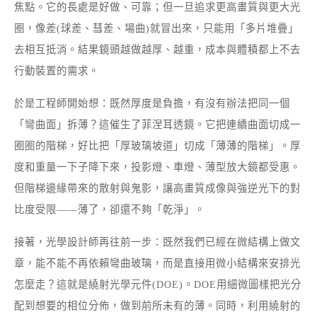
焦點。它的長處是好做、可靠；但一旦追求更高畫質與更大光
圈，像差(球差、彗差、場曲)就冒出來，只能用「多片堆疊」
去相互抵消。結果鏡頭越做越厚、越重，成本與體積都上不去
行動裝置的需求。
於是工程師開始想：既然厚度是負擔，有沒有辦法把同一個
「彎曲面」拆薄？這催生了菲涅耳透鏡。它把連續曲面切成一
圈圈的階梯，好比把「厚玻璃坡道」切成「薄薄的階梯」。厚
度和重量一下子降下來，投影燈、車燈、薄型放大鏡都受惠。
但階梯邊緣帶來的散射與鬼影，讓高畫質成像與強逆光下的對
比度受限——薄了，卻還不夠「乾淨」。
接著，光學設計師再往前一步：既然我們已經在微結構上做文
章，能不能不再依賴彎曲玻璃，而是直接用微小結構來安排光
怎麼走？這就是繞射光學元件(DOE)。DOE用細微圖樣把光分
配到想要的相位分佈，做到前所未有的薄。同時，利用繞射的