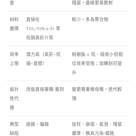
度
殘留，邊緣更易散射
材料
直接在
較少，多為聚合物
選擇
TiO₂/SiN/a-Si 等
低損高折介質
效率
潛力高（高折+低
純樹脂 n 低、吸收小但相
上限
損+直壁）
位效率受限；加轉刻可提
升
設計
改版直接重曝/重刻
變更需重做母模，迭代較
迭代
慢
速
典型
過蝕、偏蝕
拔柱、崩塌、氣泡、殘留
缺陷
層厚、模具污染/磨耗