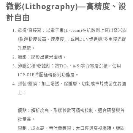
微影(Lithography)—高精度、設
計自由
母模/直接寫：以電子束(E-beam)在抗蝕劑上寫出奈米圖
樣(解析度最高、速度慢)；或用DUV步進機/多重曝光提
升產能。
顯影：顯影出奈米圖樣。
薄膜沉積/乾蝕刻：將TiO₂、a-Si等介電層沉積，使用
ICP-RIE將圖樣轉移到功能層。
封裝/鍍膜：加上增透、保護層，切割成單片或留在晶圓
上。
優點：解析度高、形狀參數可精密控制、適合研發與首
批量產。
限制：成本高、吞吐量有限；大口徑與高視場時，版圖