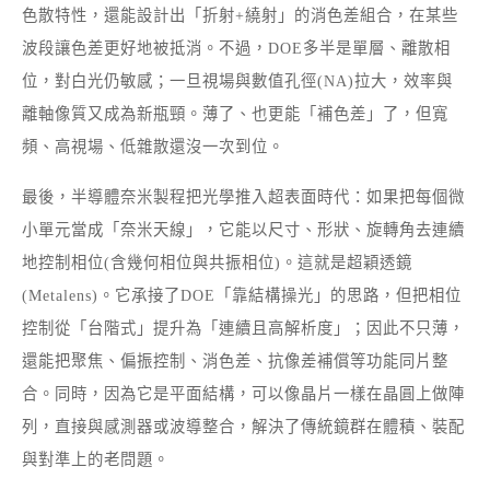
色散特性，還能設計出「折射+繞射」的消色差組合，在某些
波段讓色差更好地被抵消。不過，DOE多半是單層、離散相
位，對白光仍敏感；一旦視場與數值孔徑(NA)拉大，效率與
離軸像質又成為新瓶頸。薄了、也更能「補色差」了，但寬
頻、高視場、低雜散還沒一次到位。
最後，半導體奈米製程把光學推入超表面時代：如果把每個微
小單元當成「奈米天線」，它能以尺寸、形狀、旋轉角去連續
地控制相位(含幾何相位與共振相位)。這就是超穎透鏡
(Metalens)。它承接了DOE「靠結構操光」的思路，但把相位
控制從「台階式」提升為「連續且高解析度」；因此不只薄，
還能把聚焦、偏振控制、消色差、抗像差補償等功能同片整
合。同時，因為它是平面結構，可以像晶片一樣在晶圓上做陣
列，直接與感測器或波導整合，解決了傳統鏡群在體積、裝配
與對準上的老問題。