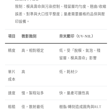
限制：模具壽命與污染控制、殘留層均勻度、翹曲/收縮
誤差、對準與大口徑平整度；量產需要嚴格的品保與壓
印設備。
項目
微影蝕刻
奈米壓印（UV-NIL）
精度
高，相對穩定
低，受「脫模、氣泡、殘
留層、模具壽命」影響
單片
高
低，耗材少
成本
速度
慢，製程站多
快，量產可擴性高
粗糙
佳，散射最低
樹脂/轉刻造成圓角與RLT