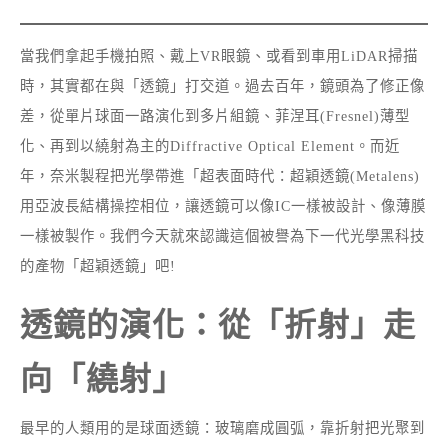
當我們拿起手機拍照、戴上VR眼鏡、或看到車用LiDAR掃描
時，其實都在與「透鏡」打交道。過去百年，鏡頭為了修正像
差，從單片球面一路演化到多片組鏡、菲涅耳(Fresnel)薄型
化、再到以繞射為主的Diffractive Optical Element。而近
年，奈米製程把光學帶進「超表面時代：超穎透鏡(Metalens)
用亞波長結構操控相位，讓透鏡可以像IC一樣被設計、像薄膜
一樣被製作。我們今天就來認識這個被譽為下一代光學黑科技
的產物「超穎透鏡」吧!
透鏡的演化：從「折射」走
向「繞射」
最早的人類用的是球面透鏡：玻璃磨成圓弧，靠折射把光聚到