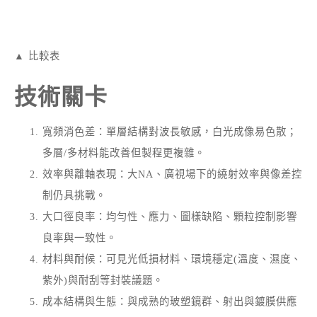
▲ 比較表
技術關卡
寬頻消色差：單層結構對波長敏感，白光成像易色散；
多層/多材料能改善但製程更複雜。
效率與離軸表現：大NA、廣視場下的繞射效率與像差控
制仍具挑戰。
大口徑良率：均勻性、應力、圖樣缺陷、顆粒控制影響
良率與一致性。
材料與耐候：可見光低損材料、環境穩定(溫度、濕度、
紫外)與耐刮等封裝議題。
成本結構與生態：與成熟的玻塑鏡群、射出與鍍膜供應