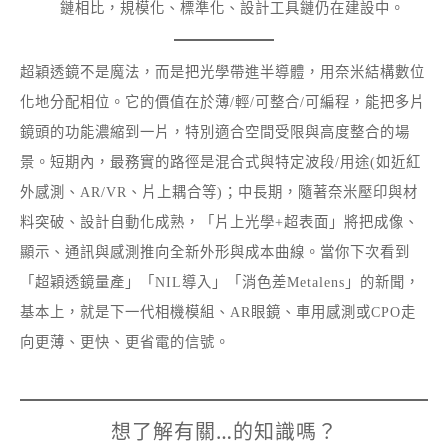
鏈相比，規模化、標準化、設計工具鏈仍在建設中。
超穎透鏡不是魔法，而是把光學帶進半導體，用奈米結構數位
化地分配相位。它的價值在於薄/輕/可整合/可編程，能把多片
鏡頭的功能濃縮到一片，特別適合空間受限與高度整合的場
景。短期內，最務實的路徑是混合式與特定波段/用途(如近紅
外感測、AR/VR、片上耦合等)；中長期，隨著奈米壓印與材
料突破、設計自動化成熟，「片上光學+超表面」將把成像、
顯示、通訊與感測推向全新外形與成本曲線。當你下次看到
「超穎透鏡量產」「NIL導入」「消色差Metalens」的新聞，
基本上，就是下一代相機模組、AR眼鏡、車用感測或CPO走
向更薄、更快、更省電的信號。
想了解有關…的知識嗎？