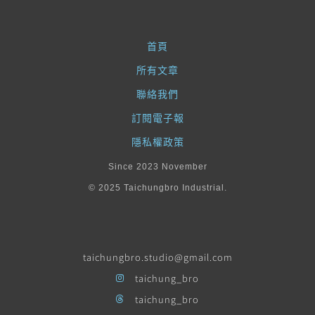
首頁
所有文章
聯絡我們
訂閱電子報
隱私權政策
Since 2023 November
© 2025 Taichungbro Industrial.
taichungbro.studio@gmail.com
taichung_bro
taichung_bro