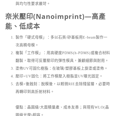
與均勻性要求嚴苛。
奈米壓印(Nanoimprint)—高產
能、低成本
製作「硬式母模」：多以石英/矽基板用E-beam製作一
次高精母模。
複製「工作模」：用高硬度PDMS(h-PDMS)或複合材料
翻製，取得可反覆壓印的彈性模具，兼顧細節與耐用。
塗佈UV可固化樹脂：在玻璃/塑膠基板上旋塗或塗佈。
壓印+UV固化：將工作模壓入樹脂並UV曝光固定。
去模+後蝕刻：脫模後，以輕微RIE去除殘留層，必要時
再轉印到高折射材料。
優點：晶圓級/大面積量產、成本友善；與現有WLO(晶
圓級光學)相容。