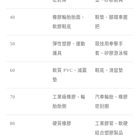
密封條
墊、矽膠廚具
40
橡膠輪胎胎面、
鞋墊、腳踏車握
軟膠鞋底
把
50
彈性塑膠、運動
競技用拳擊手
護具
套、矽膠游泳帽
60
軟質 PVC、減震
鞋底、滑鼠墊
墊
70
工業級橡膠、輪
汽車輪胎、橡膠
胎胎側
密封圈
80
硬質橡膠
工業膠管、軟硬
結合塑膠製品