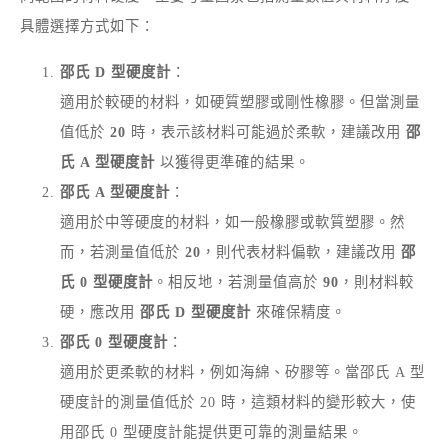
具體選擇方式如下：
邵氏 D 型硬度計
：
適用於較硬的材料，如硬質塑膠或剛性橡膠。但當測量
值低於
20
時，表示該材料可能過於柔軟，建議改用
邵
氏 A 型硬度計
以獲得更準確的結果。
邵氏 A 型硬度計
：
適用於中等硬度的材料，如一般橡膠或軟質塑膠。然
而，若測量值低於
20
，則代表材料偏軟，建議改用
邵
氏 0 型硬度計
。相反地，若測量值高於
90
，則材料較
硬，應改用
邵氏 D 型硬度計
來確保精度。
邵氏 0 型硬度計
：
適用於更柔軟的材料，例如海綿、矽膠等。當邵氏 A 型
硬度計的測量值低於 20 時，這類材料的變形較大，使
用邵氏 0 型硬度計能提供更可靠的測量結果。