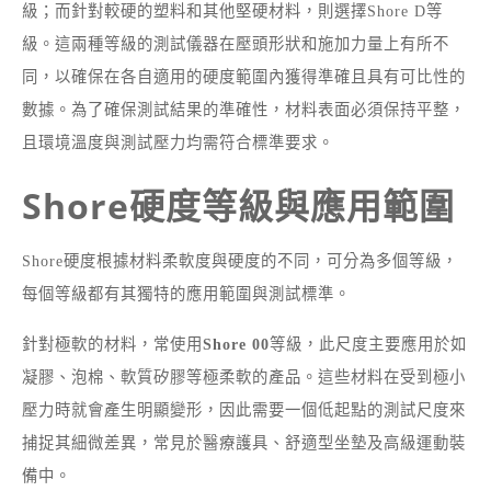
級；而針對較硬的塑料和其他堅硬材料，則選擇Shore D等
級。這兩種等級的測試儀器在壓頭形狀和施加力量上有所不
同，以確保在各自適用的硬度範圍內獲得準確且具有可比性的
數據。為了確保測試結果的準確性，材料表面必須保持平整，
且環境溫度與測試壓力均需符合標準要求。
Shore硬度等級與應用範圍
Shore硬度根據材料柔軟度與硬度的不同，可分為多個等級，
每個等級都有其獨特的應用範圍與測試標準。
針對極軟的材料，常使用
Shore 00
等級，此尺度主要應用於如
凝膠、泡棉、軟質矽膠等極柔軟的產品。這些材料在受到極小
壓力時就會產生明顯變形，因此需要一個低起點的測試尺度來
捕捉其細微差異，常見於醫療護具、舒適型坐墊及高級運動裝
備中。