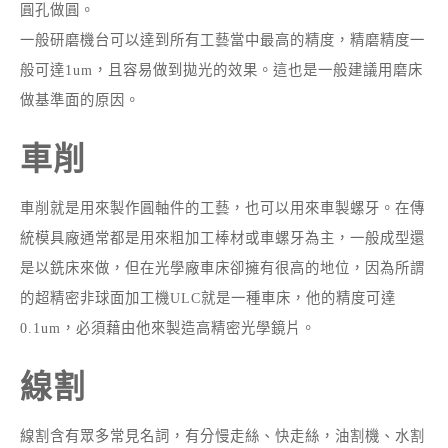
圓孔做圓。
一般研磨機台可以達到所有工藝當中最高的精度，精磨精度一
般可達1um，且容易做到拋光的效果。這也是一般建議用磨床
做基準面的原因。
車削
車削就是用來製作圓軸件的工藝，也可以用來車製螺牙。在傳
統模具廠通常都是用來粗加工棒材或車螺牙為主，一般成型還
是以銑床來做，但在光學廠車床卻擁有很高的地位，因為所謂
的超精密非球面加工機ULC就是一種車床，他的精度可達
0.1um，必須藉由他來製造高精密光學鏡片。
線割
線割含有眾多常見名詞，有分慢走絲、快走絲，油割機、水割