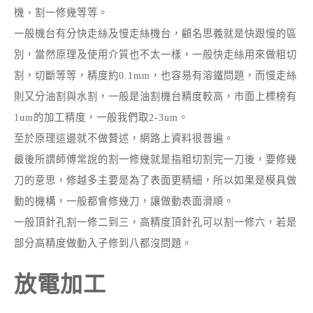
機、割一修幾等等。
一般機台有分快走絲及慢走絲機台，顧名思義就是快跟慢的區
別，當然原理及使用介質也不太一樣，一般快走絲用來做粗切
割，切斷等等，精度約0.1mm，也容易有溶鐵問題，而慢走絲
則又分油割與水割，一般是油割機台精度較高，市面上標榜有
1um的加工精度，一般我們取2-3um。
至於原理這邊就不做贅述，網路上資料很普遍。
最後所謂師傅常說的割一修幾就是指粗切割完一刀後，要修幾
刀的意思，修越多主要是為了表面更精細，所以如果是模具做
動的機構，一般都會修幾刀，讓做動表面滑順。
一般頂針孔割一修二到三，高精度頂針孔可以割一修六，若是
部分高精度做動入子修到八都沒問題。
放電加工