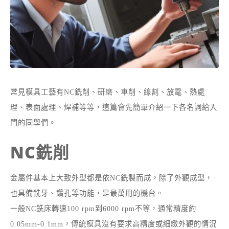
常見模具工藝有NC銑削、研磨、車削、線割、放電、熱處
理、表面處理、焊補等等，這篇會先簡單介紹一下各名詞給入
門的同學們。
NC銑削
金屬件基本上大致外型都是依NC銑製而成，除了外觀成型，
也具備銑牙、鑽孔等功能，是最萬用的機台。
一般NC銑床轉速100 rpm到6000 rpm不等，通常精度約
0.05mm-0.1mm，傳統模具沒有要求高精度或細緻外觀的情況