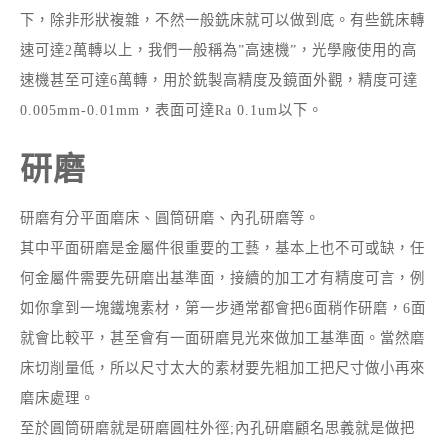
下，除非形狀複雜，不然一般銑床就可以做到底。有些銑床轉
速可達2萬轉以上，我們一般稱為”高速機”，光學廠使用的高
速機甚至可達6萬轉，用於銑製高精度及鏡面外觀，精度可達
0.005mm-0.01mm，表面可達Ra 0.1um以下。
研磨
研磨有分平面磨床、圓筒研磨、內孔研磨等。
其中平面研磨是金屬件很重要的工藝，基本上也不可或缺，任
何金屬件需要先研磨出基準面，接續的加工才有精度可言，例
如你拿到一塊鐵塊素材，第一步通常都會把6面稍作研磨，6面
就會比較平，甚至會有一面研磨見光來做加工基準面。當然磨
床切削量低，所以尺寸太大的素材要先粗加工把尺寸做小再來
磨床處理。
至於圓筒研磨就是研磨圓柱外徑;內孔研磨顧名思義就是做把