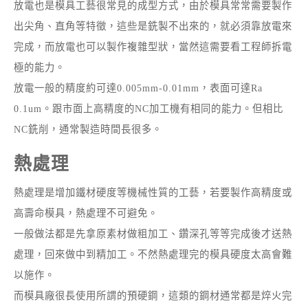
放電也是模具工藝很常見的成型方式，由於模具常常需要製作
出尖角、直角等特徵，這些是銑製不出來的，就必須靠放電來
完成，而放電也可以製作複雜型狀，當然這需要看工程師拆電
極的能力。
放電一般的精度約可達0.005mm-0.01mm，表面可達Ra
0.1um。跟市面上高精度的NC加工機有相同的能力。但相比
NC銑削，通常製造時間長很多。
熱處理
熱處理是增加鐵材硬度等機械性質的工藝，若要製作高精度或
高壽命模具，熱處理不可避免。
一般做法都是先拿原素材做粗加工、鑽深孔等等完成後才送熱
處理，回來做中到精加工。不然熱處理完的模具硬度太高會難
以施作。
而模具廠很長使用所謂的預硬鋼，這類的鋼材通常都是焠火完