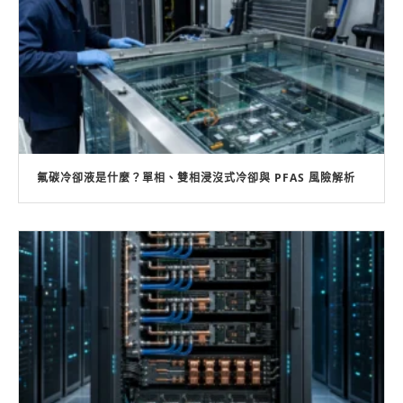
氟碳冷卻液是什麼？單相、雙相浸沒式冷卻與 PFAS 風險解析