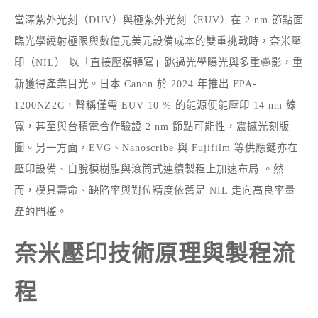
當深紫外光刻（DUV）與極紫外光刻（EUV）在 2 nm 節點面
臨光學繞射極限與數億元美元設備成本的雙重挑戰時，奈米壓
印（NIL） 以「直接壓模轉寫」跳過光學曝光與多重疊影，重
新獲得產業目光。日本 Canon 於 2024 年推出 FPA-
1200NZ2C，聲稱僅需 EUV 10 % 的能源便能壓印 14 nm 線
寬，甚至與台積電合作驗證 2 nm 節點可能性，震撼光刻版
圖。另一方面，EVG、Nanoscribe 與 Fujifilm 等供應鏈亦在
壓印設備、自脫模樹脂與滾筒式連續製程上加速布局 。然
而，模具壽命、缺陷率與對位精度依舊是 NIL 走向高良率量
產的門檻。
奈米壓印技術原理與製程流
程