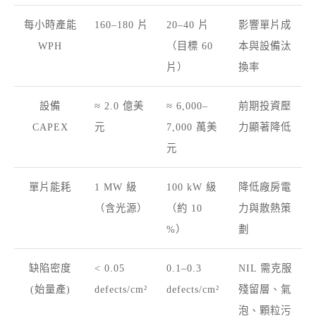
每小時產能
160–180 片
20–40 片
影響單片成
WPH
（目標 60
本與設備汰
片）
換率
設備
≈ 2.0 億美
≈ 6,000–
前期投資壓
CAPEX
元
7,000 萬美
力顯著降低
元
單片能耗
1 MW 級
100 kW 級
降低廠房電
（含光源）
（約 10
力與散熱策
%）
劃
缺陷密度
< 0.05
0.1–0.3
NIL 需克服
(始量產)
defects/cm²
defects/cm²
殘留層、氣
泡、顆粒污