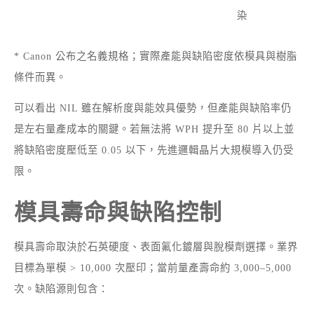
染
* Canon 公布之名義規格；實際產能與缺陷密度依模具與樹脂
條件而異。
可以看出 NIL 雖在解析度與能效具優勢，但產能與缺陷率仍
是左右量產成本的關鍵。若無法將 WPH 提升至 80 片以上並
將缺陷密度壓低至 0.05 以下，先進邏輯晶片大規模導入仍受
限。
模具壽命與缺陷控制
模具壽命取決於石英硬度、表面氟化鍍層與脫模劑選擇。業界
目標為單模 > 10,000 次壓印；當前量產壽命約 3,000–5,000
次。缺陷源則包含：