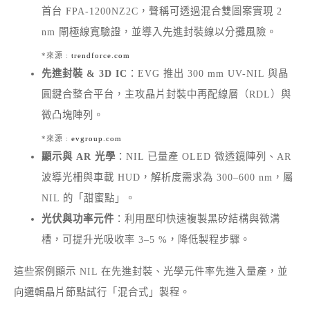
首台 FPA-1200NZ2C，聲稱可透過混合雙圖案實現 2
nm 閘極線寬驗證，並導入先進封裝線以分攤風險。
*來源 :
trendforce.com
先進封裝 & 3D IC
：EVG 推出 300 mm UV-NIL 與晶
圓鍵合整合平台，主攻晶片封裝中再配線層（RDL）與
微凸塊陣列。
*來源 :
evgroup.com
顯示與 AR 光學
：NIL 已量產 OLED 微透鏡陣列、AR
波導光柵與車載 HUD，解析度需求為 300–600 nm，屬
NIL 的「甜蜜點」。
光伏與功率元件
：利用壓印快速複製黑矽結構與微溝
槽，可提升光吸收率 3–5 %，降低製程步驟。
這些案例顯示 NIL 在先進封裝、光學元件率先進入量產，並
向邏輯晶片節點試行「混合式」製程。