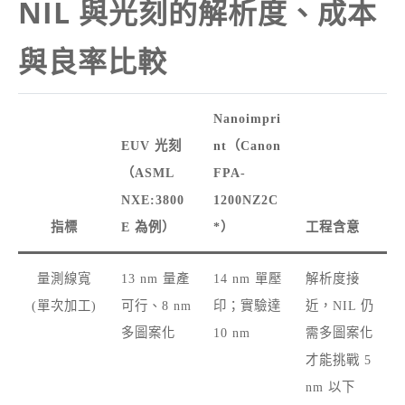
NIL 與光刻的解析度、成本
與良率比較
Nanoimpri
EUV 光刻
nt（Canon
（ASML
FPA-
NXE:3800
1200NZ2C
指標
E 為例）
*）
工程含意
量測線寬
13 nm 量產
14 nm 單壓
解析度接
(單次加工)
可行、8 nm
印；實驗達
近，NIL 仍
多圖案化
10 nm
需多圖案化
才能挑戰 5
nm 以下