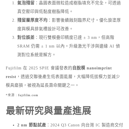
氣泡殘留
：晶圓表面微粒造成樹脂填充不完全，可透過
真空壓印與低黏度樹脂降低。
殘留層厚度不均
：影響後續蝕刻臨界尺寸。優化旋塗厚
度與模具排氣槽設計可改善。
對位誤差
：現行雙模疊印精度已達 ± 3 nm，但高階
SRAM 仍需 ± 1 nm 以內。升級激光干涉與邊緣 AI 偵
測對位系統是解方。
Fujifilm 在 2025 SPIE 會議發表的
自脫模 nanoimprint
resist
，透過交聯後產生低表面能層，大幅降低拔模力並減少
模具磨損，被視為延長壽命關鍵之一。
*來源 :
fujifilm.com
最新研究與量產進展
2 nm 節點試產
：2024 Q3 Canon 向台灣 IC 製造商交付