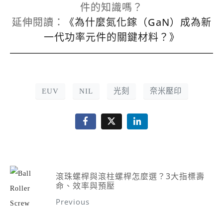
件的知識嗎？
延伸閱讀：
《為什麼氮化鎵（GaN）成為新
一代功率元件的關鍵材料？》
EUV
NIL
光刻
奈米壓印
滾珠螺桿與滾柱螺桿怎麼選？3大指標壽
命、效率與預壓
Previous