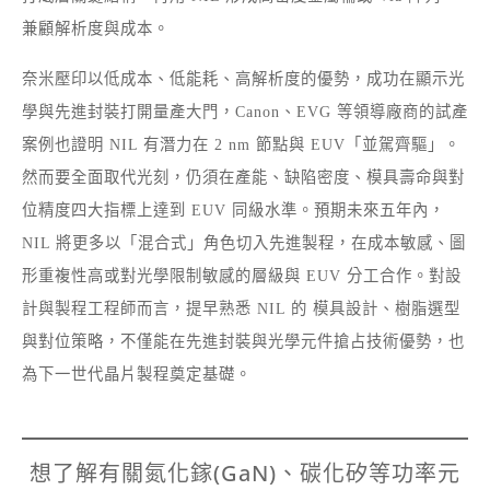
兼顧解析度與成本。
奈米壓印以低成本、低能耗、高解析度的優勢，成功在顯示光
學與先進封裝打開量產大門，Canon、EVG 等領導廠商的試產
案例也證明 NIL 有潛力在 2 nm 節點與 EUV「並駕齊驅」。
然而要全面取代光刻，仍須在產能、缺陷密度、模具壽命與對
位精度四大指標上達到 EUV 同級水準。預期未來五年內，
NIL 將更多以「混合式」角色切入先進製程，在成本敏感、圖
形重複性高或對光學限制敏感的層級與 EUV 分工合作。對設
計與製程工程師而言，提早熟悉 NIL 的 模具設計、樹脂選型
與對位策略，不僅能在先進封裝與光學元件搶占技術優勢，也
為下一世代晶片製程奠定基礎。
想了解有關氮化鎵(GaN)、碳化矽等功率元