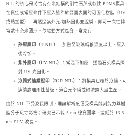
NIL 的核心是將含有奈米結構的剛性石英或軟性 PDMS模具，
在真空或常壓條件下壓入塗佈於晶圓表面的可固化樹脂（UV
或熱塑型），再透過紫外光/加熱固化並脫模，即可一次性轉
寫數十奈米圖形。依驅動方式區分，常見有：
熱壓壓印（T-NIL）
：加熱至玻璃轉移溫度以上，壓入
後冷卻。
紫外壓印（UV-NIL）
：常溫下加壓，透過石英模具照
射 UV 光固化。
滾筒式連續壓印（R2R NIL）
：將模具包覆於滾輪，可
連續處理柔性基板，適合光學膜或微透鏡大量生產。
由於 NIL 不受波長限制，理論解析度僅受模具雕刻能力與樹
脂分子尺寸影響；研究已示範 5 nm 線寬圖案，遠低於 13.5
nm EUV 波長。