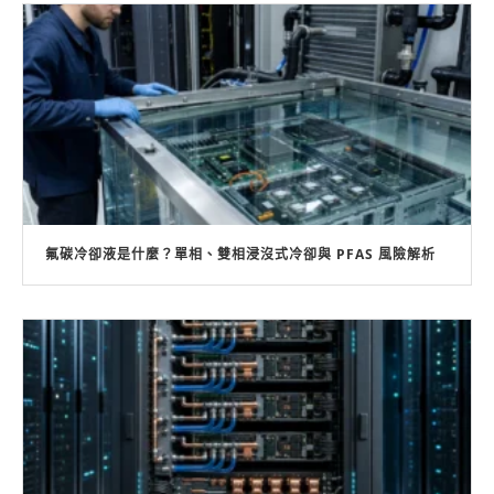
氟碳冷卻液是什麼？單相、雙相浸沒式冷卻與 PFAS 風險解析