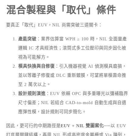
混合製程與「取代」條件
要真正「取代」EUV，NIL 尚需突破三道關卡：
產能突破
：業界估算當 WPH ≥ 100 時，NIL 全面量產
邏輯 IC 才具經濟性；滾筒式多工位壓印與同步固化被
視為可能解方。
模具快換與自修復
：引入機器視覺 AI 偵測模具磨損，
並以等離子修復或 DLC 重新鍍膜，可望將單模壽命推
至 2 萬次以上。
設計規則演進
：EUV 依賴 OPC 與多重曝光以彌補臨界
尺寸偏差；NIL 若結合 CAD-to-mold 自動生成與自適
應彈性模，設計規則可同步簡化。
因此，更可行的中期路徑是
EUV + NIL 雙圖案化
──以 EUV
打底層關鍵結構，再用 NIL 形成高密度金屬柵或 Via 陣列，