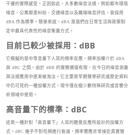
干擾的實際感受。正因如此，大多數噪音法規，例如都市環境
噪音、公寓鄰里糾紛、交通噪音以及職場噪音評估，皆採用
dBA 作為標準。簡單來說，dBA 是我們在日常生活與政策制
定中最具代表性的噪音衡量方式。
目前已較少被採用：dBB
它模擬的是中等音量下人耳的頻率反應，頻率加權介於 dBA
與 dBC 之間。由於 dBB 的實務價值有限，在今日的噪音測量
與法規應用中逐漸被淘汰。它主要是早期聲學研究或歷史資料
中仍可見的一種加權方式，現今僅在極少數特殊研究或音響分
析領域中使用。
高音量下的標準：dBC
這是一種針對「高音量下」人耳的聽覺反應所設計的加權方
式。dBC 幾乎不對低頻進行衰減，頻率響應非常接近真實聲