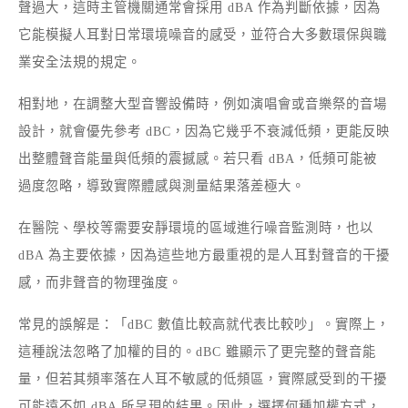
聲過大，這時主管機關通常會採用 dBA 作為判斷依據，因為
它能模擬人耳對日常環境噪音的感受，並符合大多數環保與職
業安全法規的規定。
相對地，在調整大型音響設備時，例如演唱會或音樂祭的音場
設計，就會優先參考 dBC，因為它幾乎不衰減低頻，更能反映
出整體聲音能量與低頻的震撼感。若只看 dBA，低頻可能被
過度忽略，導致實際體感與測量結果落差極大。
在醫院、學校等需要安靜環境的區域進行噪音監測時，也以
dBA 為主要依據，因為這些地方最重視的是人耳對聲音的干擾
感，而非聲音的物理強度。
常見的誤解是：「dBC 數值比較高就代表比較吵」。實際上，
這種說法忽略了加權的目的。dBC 雖顯示了更完整的聲音能
量，但若其頻率落在人耳不敏感的低頻區，實際感受到的干擾
可能遠不如 dBA 所呈現的結果。因此，選擇何種加權方式，