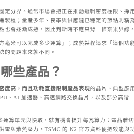
固定分界。通常市場會把正在推動邏輯密度極限、採
進製程；量產多年、良率與供應鏈已穩定的節點則稱
點也會逐漸成熟，因此判斷時不應只背一條奈米界線
方毫米可以完成多少運算」；成熟製程追求「這個功
決的問題本來就不同。
在哪些產品？
密度高，而且功耗直接限制產品表現
的晶片。典型應
、GPU、AI 加速器、高速網路交換晶片，以及部分高階
更多運算單元與快取，就有機會提升每瓦算力；電晶體
電與散熱壓力。TSMC 的 N2 官方資料便把效能與