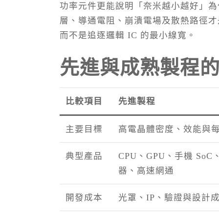
功率元件更能說明「奈米越小越好」為
層、導通電阻、崩潰電場及散熱路徑才是
而不是追逐邏輯 IC 的最小線寬。
先進與成熟製程
比較項目
先進製程
主要目標
高電晶體密度、效能與
典型產品
CPU、GPU、手機 SoC
器、高速網通
開發成本
光罩、IP、驗證與設計