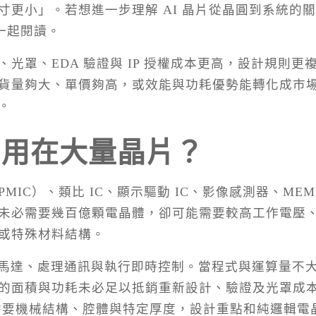
更小」。若想進一步理解 AI 晶片從晶圓到系統的
一起閱讀。
光罩、EDA 驗證與 IP 授權成本更高，設計規則更
貨量夠大、單價夠高，或效能與功耗優勢能轉化成市
。
仍用在大量晶片？
PMIC）、類比 IC、顯示驅動 IC、影像感測器、MEM
未必需要幾百億顆電晶體，卻可能需要較高工作電壓
或特殊材料結構。
控制馬達、處理通訊與執行即時控制。當程式與運算量不
的面積與功耗未必足以抵銷重新設計、驗證及光罩成
 需要機械結構、腔體與特定厚度，設計重點和純邏輯電