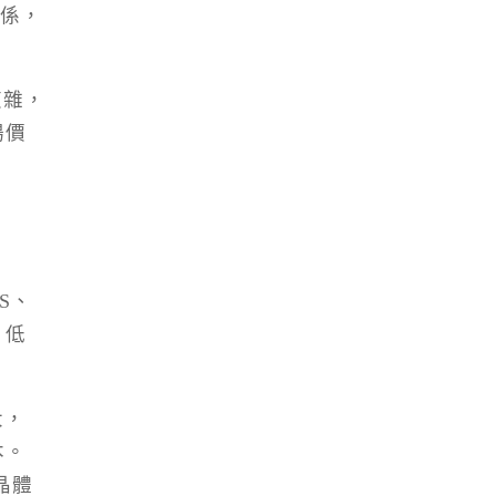
關係，
複雜，
場價
S、
、低
大，
本。
晶體