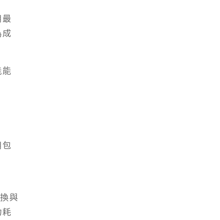
用最
為成
。
能能
用包
切換與
功耗